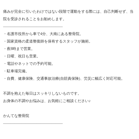
痛みが完全に引いたわけではない段階で運動をする際には、自己判断せず、当
院を受診されることをお勧めします。
――――――――――――――――
・名護市役所から車で4分、大南にある整骨院。
・国家資格の柔道整復師を保有するスタッフが施術。
・夜8時まで営業。
・日曜、祝日も営業。
・電話やネットでの予約可能。
・駐車場完備。
・自費、健康保険、交通事故治療(自賠責保険)、労災に幅広く対応可能。
不調を抱えた毎日はスッキリしないものです。
お身体の不調やお悩みは、お気軽にご相談ください♪
かんてな整骨院
――――――――――――――――