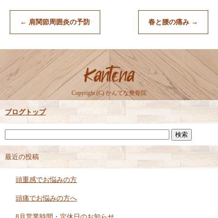
←
肩関節周囲炎の予防
春と腰の痛み
→
Copyright (C) かんてな整骨院
ブログトップ
最近の投稿
頭重感でお悩みの方
頭痛でお悩みの方へ
8月営業時間・定休日のお知らせ