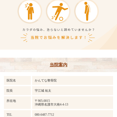
当院案内
医院名
かんてな整骨院
院長
宇江城 祐太
所在地
〒905-0015
沖縄県名護市大南4-4-13
TEL
080-6487-7712