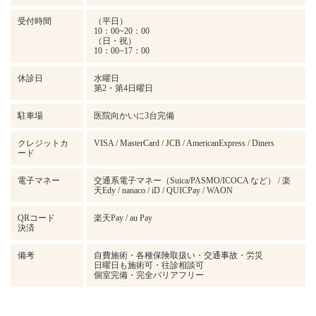
受付時間
（平日）
10：00~20：00
（日・祝）
10：00~17：00
休診日
水曜日
第2・第4日曜日
駐車場
医院向かいに3台完備
クレジットカ
VISA / MasterCard / JCB / AmericanExpress / Diners
ード
電子マネー
交通系電子マネー（Suica/PASMO/ICOCA など） / 楽
天Edy / nanaco / iD / QUICPay / WAON
QRコード
楽天Pay / au Pay
決済
備考
自費施術・各種保険取扱い・交通事故・労災
日曜日も施術可・往診相談可
個室完備・完全バリアフリー