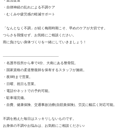
・血流促進
・自律神経の乱れによる不調ケア
・むくみや疲労感の軽減サポート
「なんとなく不調」が続く梅雨時期こそ、早めのケアが大切です。
つらさを我慢せず、お気軽にご相談ください。
雨に負けない身体づくりを一緒にしていきましょう！
――――――――――――――――
・名護市役所から車で4分、大南にある整骨院。
・国家資格の柔道整復師を保有するスタッフが施術。
・夜8時まで営業。
・日曜、祝日も営業。
・電話やネットでの予約可能。
・駐車場完備。
・自費、健康保険、交通事故治療(自賠責保険)、労災に幅広く対応可能。
不調を抱えた毎日はスッキリしないものです。
お身体の不調やお悩みは、お気軽にご相談ください♪