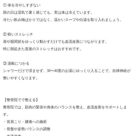
① 体を冷やしすぎない
雨の日は湿気で暑く感じても、実は体は冷えています。
冷たい飲み物ばかりではなく、温かいスープや白湯を取り入れましょう。
② 軽いストレッチ
肩や股関節をゆっくり動かすだけでも血流改善につながります。
特に朝起きた直後のストレッチはおすすめです。
③ 湯船につかる
シャワーだけで済ませず、38〜40度のお湯にゆっくり入ることで、自律神経が
整いやすくなります。
【整骨院でで整える】
整骨院では、筋肉の緊張や身体のバランスを整え、血流改善をサポートしま
す。
・首肩こり・腰痛への施術
・骨盤や姿勢バランスの調整